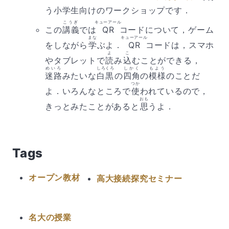
う小学生向けのワークショップです．
こうぎ
キューアール
この
講義
では
QR
コードについて，ゲーム
まな
キューアール
をしながら
学
ぶよ．
QR
コードは，スマホ
よ
こ
やタブレットで
読
み
込
むことができる，
めいろ
しろくろ
しかく
もよう
迷路
みたいな
白黒
の
四角
の
模様
のことだ
つか
よ．いろんなところで
使
われているので，
おも
きっとみたことがあると
思
うよ．
Tags
オープン教材
高大接続探究セミナー
名大の授業