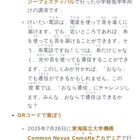
ジーフェスティバル
で行った小学校低学年向
けの講演です．
でんわ
でんぱ
つか
おと
とお
けいたい
電話
は、
電波
を
使
って
音
を
遠
くに
とど
ちか
いと
届
けます。でも、
近
いところであれば、
糸
つか
おと
とど
を
使
っても
音
を
届
けることができます。そ
いとでんわ
いと
う、
糸電話
ですね！じつは、
糸
だけじゃな
ひかり
おと
つか
つうしん
く、
光
や
音
を
使
っても
通信
することができ
わか
ます。このしくみが
分
かれば、「おなら」
つうしん
でも
通信
ができるかもしれません。この
じゅぎょう
つうしん
授業
では、「おなら
通信
」にチャレンジし
つうしん
ます。みんな、おならで
通信
はできるか
な？
QRコードで遊ぼう
2025年7月26日に
東海国立大学機構
こもね
Common Nexus
ComoNe
アカデミア
で行